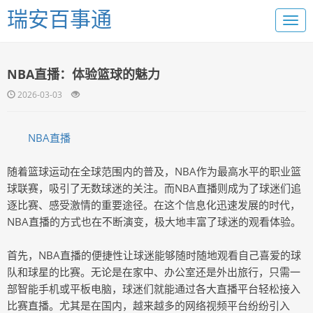
瑞安百事通
NBA直播：体验篮球的魅力
2026-03-03
NBA直播
随着篮球运动在全球范围内的普及，NBA作为最高水平的职业篮
球联赛，吸引了无数球迷的关注。而NBA直播则成为了球迷们追
逐比赛、感受激情的重要途径。在这个信息化迅速发展的时代，
NBA直播的方式也在不断演变，极大地丰富了球迷的观看体验。
首先，NBA直播的便捷性让球迷能够随时随地观看自己喜爱的球
队和球星的比赛。无论是在家中、办公室还是外出旅行，只需一
部智能手机或平板电脑，球迷们就能通过各大直播平台轻松接入
比赛直播。尤其是在国内，越来越多的网络视频平台纷纷引入